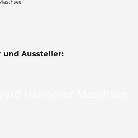
 Maschsee
 und Aussteller:
yard Hannover Maschsee