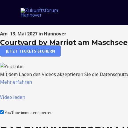
Zum
Immobilien im Wandel – Energie neu denken, Risiken mei
Inhalt
Das Event für die Immobilienwirtschaft – Zukunftsforum 
springen
Am
13. Mai 2027 in
Hannover
Courtyard by Marriot am Maschsee
JETZT TICKETS SICHERN
Mit dem Laden des Videos akzeptieren Sie die Datenschutz
Mehr erfahren
Video laden
YouTube immer entsperren